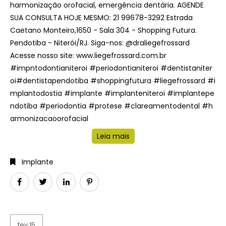
harmonização orofacial, emergência dentária. AGENDE
SUA CONSULTA HOJE MESMO: 21 99678-3292 Estrada
Caetano Monteiro,1650 - Sala 304 - Shopping Futura.
Pendotiba - Niterói/RJ. Siga-nos: @draliegefrossard
Acesse nosso site: www.liegefrossard.com.br
#impntodontianiteroi #periodontianiteroi #dentistaniter
oi#dentistapendotiba #shoppingfutura #liegefrossard #i
mplantodostia #implante #implanteniteroi #implantepe
ndotiba #periodontia #protese #clareamentodental #h
armonizacaoorofacial
Leia mais
Implante
fev 15