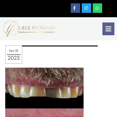
fev 15
2023